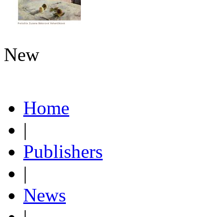
New
Home
|
Publishers
|
News
|