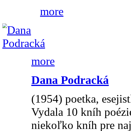
more
more
Dana Podracká
(1954) poetka, esejist
Vydala 10 kníh poézie
niekoľko kníh pre naj