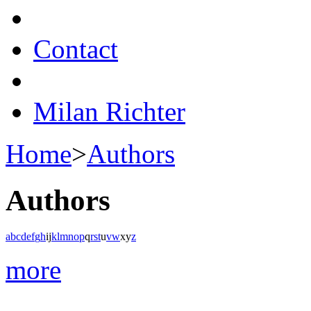
Contact
Milan Richter
Home
>
Authors
Authors
a
b
c
d
e
f
g
h
i
j
k
l
m
n
o
p
q
r
s
t
u
v
w
x
y
z
more