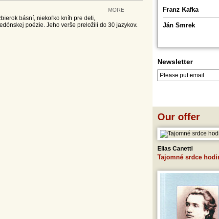
Franz Kafka
MORE
bierok básní, niekoľko kníh pre deti,
edónskej poézie. Jeho verše preložili do 30 jazykov.
Ján Smrek
Newsletter
LOG IN
LOGOUT
Our offer
Elias Canetti
Tajomné srdce hodi