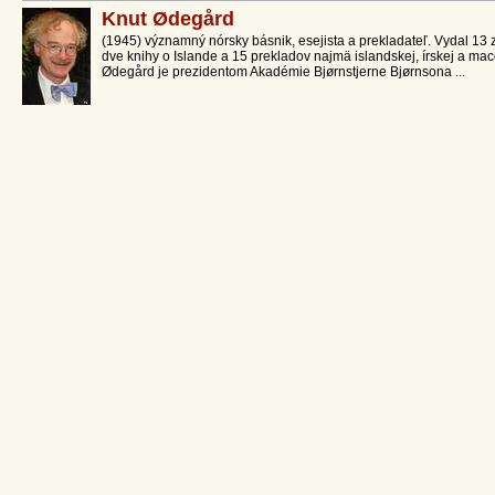
Knut Ødegård
(1945) významný nórsky básnik, esejista a prekladateľ. Vydal 13 z
dve knihy o Islande a 15 prekladov najmä islandskej, írskej a mac
Ødegård je prezidentom Akadémie Bjørnstjerne Bjørnsona ...