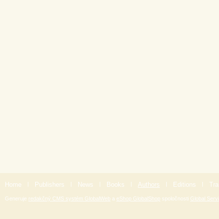
Home
|
Publishers
|
News
|
Books
|
Authors
|
Editions
|
Tra
Generuje
redakčný CMS systém GlobalWeb
a
eShop GlobalShop
spoločnosti
Global Servi