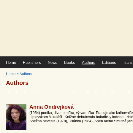
Home
Publishers
News
Books
Authors
Editions
Trans
Home
>
Authors
Authors
A
B
C
D
E
F
G
H
I
J
K
L
M
N
O
P
Anna Ondrejková
(1954) poetka, divadelníčka, výtvarníčka. Pracuje ako knihovníčk
Liptovskom Mikuláši. Knižne debutovala baladicky ladenou zbie
Snežná nevesta (1978), Plánka (1984), Sneh alebo Smutná jablo