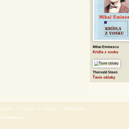
Mihai Eminescu
Krídla z vosku
Thorvald Steen
Ťavie oblaky
nslators
|
Partners
|
Contact
|
Milan Richter
ces Slovakia s.r.o.