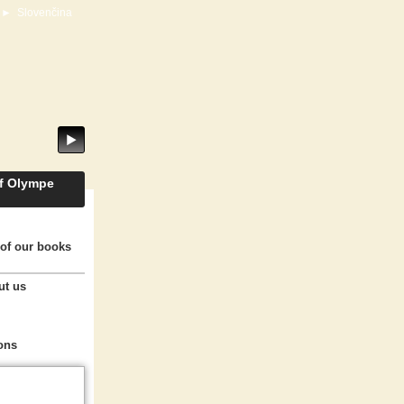
►
Slovenčina
of Olympe
of our books
ut us
ons