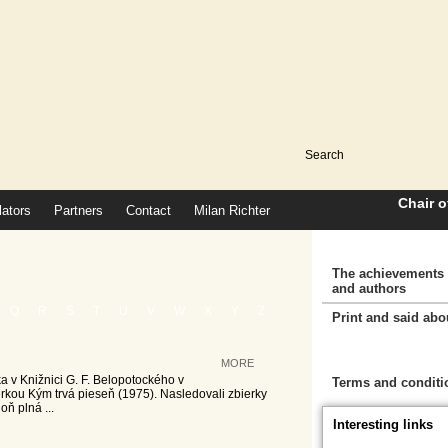
Chair 
lators
Partners
Contact
Milan Richter
The achievements 
and authors
Q
R
S
T
U
V
W
X
Y
Z
Print and said abo
Cart
MORE
a v Knižnici G. F. Belopotockého v
Terms and conditi
rkou Kým trvá pieseň (1975). Nasledovali zbierky
ň plná ...
Interesting links