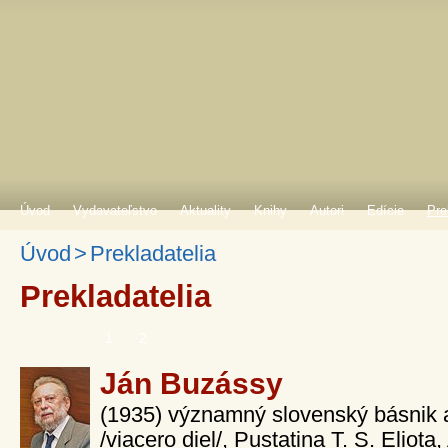
Úvod
Vydavateľstvo
Aktuality
Knihy
Autori
Edície
Pre
Úvod
>
Prekladatelia
Prekladatelia
>
>>
1
2
Ján Buzássy
(1935) významný slovenský básnik a
/viacero diel/, Pustatina T. S. Eliot