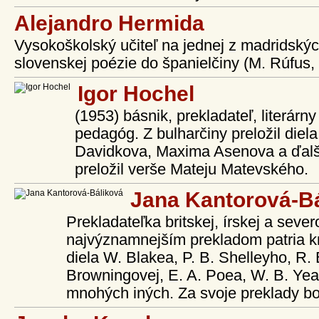
Alejandro Hermida
Vysokoškolský učiteľ na jednej z madridských
slovenskej poézie do španielčiny (M. Rúfus, 
Igor Hochel
(1953) básnik, prekladateľ, literár
pedagóg. Z bulharčiny preložil die
Davidkova, Maxima Asenova a ďalš
preložil verše Mateju Matevského.
Jana Kantorová-B
Prekladateľka britskej, írskej a sever
najvýznamnejším prekladom patria k
diela W. Blakea, P. B. Shelleyho, R. 
Browningovej, E. A. Poea, W. B. Yeat
mnohých iných. Za svoje preklady bo