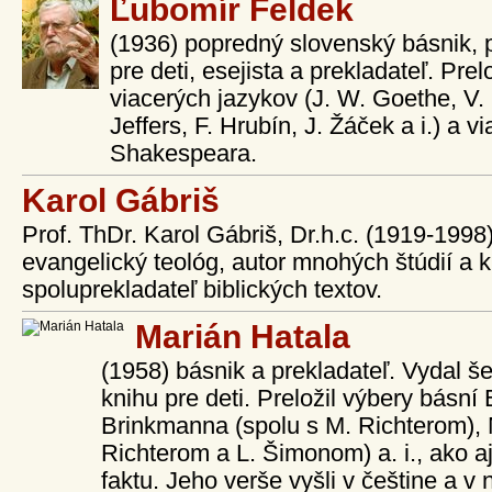
Ľubomír Feldek
(1936) popredný slovenský básnik, p
pre deti, esejista a prekladateľ. Prel
viacerých jazykov (J. W. Goethe, V. 
Jeffers, F. Hrubín, J. Žáček a i.) a 
Shakespeara.
Karol Gábriš
Prof. ThDr. Karol Gábriš, Dr.h.c. (1919-199
evangelický teológ, autor mnohých štúdií a 
spoluprekladateľ biblických textov.
Marián Hatala
(1958) básnik a prekladateľ. Vydal š
knihu pre deti. Preložil výbery básní
Brinkmanna (spolu s M. Richterom), 
Richterom a L. Šimonom) a. i., ako aj
faktu. Jeho verše vyšli v češtine a v