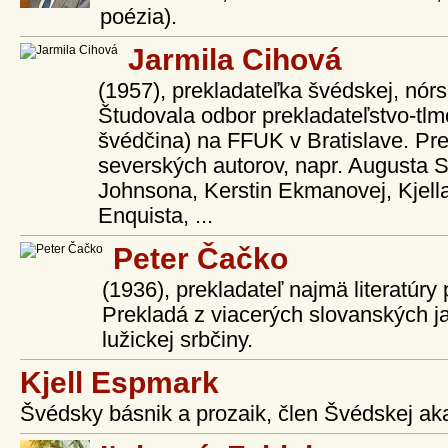
poézia).
Jarmila Cihová
(1957), prekladateľka švédskej, nórske
Študovala odbor prekladateľstvo-tlmo
švédčina) na FFUK v Bratislave. Pre
severských autorov, napr. Augusta S
Johnsona, Kerstin Ekmanovej, Kjel
Enquista, ...
Peter Čačko
(1936), prekladateľ najmä literatúry 
Prekladá z viacerých slovanských ja
lužickej srbčiny.
Kjell Espmark
Švédsky básnik a prozaik, člen Švédskej ak