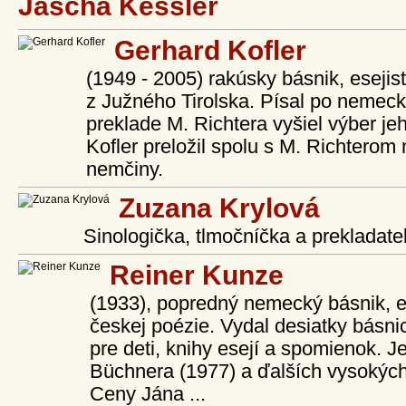
Jascha Kessler
Gerhard Kofler
(1949 - 2005) rakúsky básnik, esejis
z Južného Tirolska. Písal po nemeck
preklade M. Richtera vyšiel výber j
Kofler preložil spolu s M. Richterom
nemčiny.
Zuzana Krylová
Sinologička, tlmočníčka a prekladateľ
Reiner Kunze
(1933), popredný nemecký básnik, es
českej poézie. Vydal desiatky básnic
pre deti, knihy esejí a spomienok. 
Büchnera (1977) a ďalších vysokých 
Ceny Jána ...