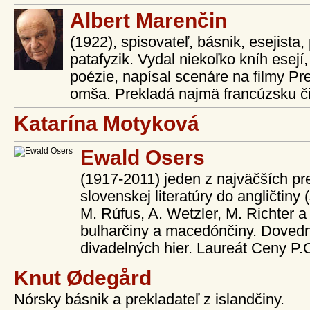
Albert Marenčin
(1922), spisovateľ, básnik, esejista,
patafyzik. Vydal niekoľko kníh esej
poézie, napísal scenáre na filmy P
omša. Prekladá najmä francúzsku či 
Katarína Motyková
Ewald Osers
(1917-2011) jeden z najväčších pr
slovenskej literatúry do angličtiny 
M. Rúfus, A. Wetzler, M. Richter a 
bulharčiny a macedónčiny. Dovedna
divadelných hier. Laureát Ceny P.
Knut Ødegård
Nórsky básnik a prekladateľ z islandčiny.