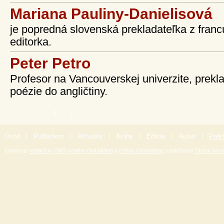
Mariana Pauliny-Danielisová
je popredná slovenská prekladateľka z franc
editorka.
Peter Petro
Profesor na Vancouverskej univerzite, prekl
poézie do angličtiny.
>
>>
1
2
Úvod
|
Publishers
|
Aktuality
|
Knihy
|
Edície
|
Autori
|
Prekl
Generuje
redakčný CMS systém GlobalWeb
a
eShop GlobalShop
spoločnosti
Global Servi