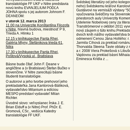
švédskej literatúry od jeho kolegov
translatológie FF UKF v Nitre predstavia
neho) švédskemu kráľovi Karolovi
novú knihu EVANJELIUM PODĽA
Gustávovi na vernisáži výstavy “5
JOHNA spolu s jej autorom Johnom F.
vyučovania švédčiny na Slovensk
DEANEOM:
priestoroch auly Univerzity Kome
v utorok 12. marca 2013
Udelenie Nobelovej ceny za literat
11.00 na Univerzite Konštantína Filozofa
Tranströmerovi v októbri 2011 vyv
v Nitre
, hlavná budova, miestnosť P 9,
nový záujem o túto knihu.Preklada
Trieda A. Hlinku 1
dvoch kníh nášho vydavateľstva b
12.15 v kníhkupectve Panta Rhei,
odmenení Cenou Jána Hollého: r.
Galéria Mlyny, Štefánikova trieda 61,
Jarmila Cihová za preklad román
Nitra
Thorvalda Steena Ťavie oblaky z 
a r. 2008 Viera Prokešová s Libuš
17.30 v kníhkupectve Panta Rhei,
Vajdovou za preklad básní Mihaia
Poštová/Vysoká ul., Bratislava
Eminesca Krídla z ...
Básne bude čítať John F. Deane v
angličtine a (v Bratislave) Štefan Bučko v
slovenčine. V Nitre zarecitujú básne
študenti translatológie.
O autorovi a jeho tvorbe prehovorí jeho
prekladateľka Jana Kantorová-Báliková,
vydavateľstvo Milanium a edíciou
MESPO predstaví vydavateľ Milan
Richter.
Úvodné slovo: veľvyslanec Írska J. E.
Brian Elduff a (v Nitre) Prof. PhDr. E.
Gromová, CSc., vedúca Katedry
translatológie FF UKF.