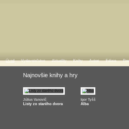
Úvod
Vydavateľstvo
Aktuality
Knihy
Autori
Edície
Pre
Najnovšie knihy a hry
Július Vanovič
Igor Tyšš
Listy zo starého dvora
Alba