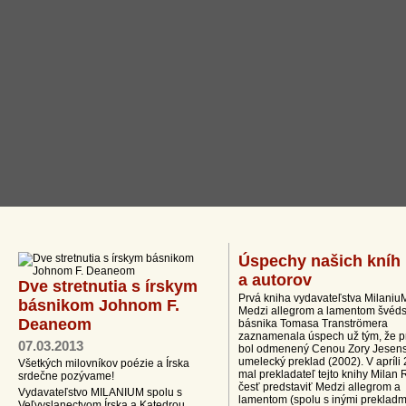
1
2
Úspechy našich kníh
a autorov
Dve stretnutia s írskym
Prvá kniha vydavateľstva Milaniu
básnikom Johnom F.
Medzi allegrom a lamentom švéd
Deaneom
básnika Tomasa Tranströmera
zaznamenala úspech už tým, že p
07.03.2013
bol odmenený Cenou Zory Jesens
umelecký preklad (2002). V apríli
Všetkých milovníkov poézie a Írska
mal prekladateľ tejto knihy Milan 
srdečne pozývame!
česť predstaviť Medzi allegrom a
Vydavateľstvo MILANIUM spolu s
lamentom (spolu s inými prekladm
Veľvyslanectvom Írska a Katedrou