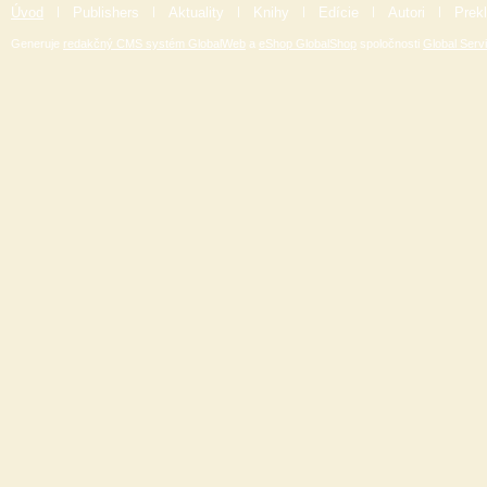
Úvod
|
Publishers
|
Aktuality
|
Knihy
|
Edície
|
Autori
|
Prekl
Generuje
redakčný CMS systém GlobalWeb
a
eShop GlobalShop
spoločnosti
Global Servi