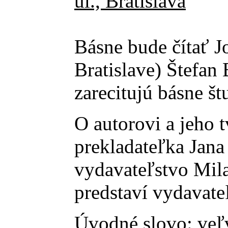
ul., Bratislava
Básne bude čítať J
Bratislave) Štefan
zarecitujú básne št
O autorovi a jeho 
prekladateľka Jana
vydavateľstvo Mi
predstaví vydavate
Úvodné slovo: veľv