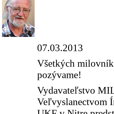
07.03.2013
Všetkých milovníko
pozývame!
Vydavateľstvo MI
Veľvyslanectvom Ír
UKF v Nitre pred