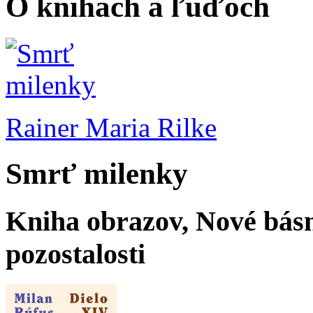
O knihách a ľuďoch
Rainer Maria Rilke
Smrť milenky
Kniha obrazov, Nové básn
pozostalosti