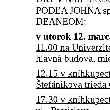
PODĽA JOHNA spol
DEANEOM:
v utorok 12. marc
11.00 na Univerzit
hlavná budova, mie
12.15 v kníhkupect
Štefánikova trieda 
17.30 v kníhkupec