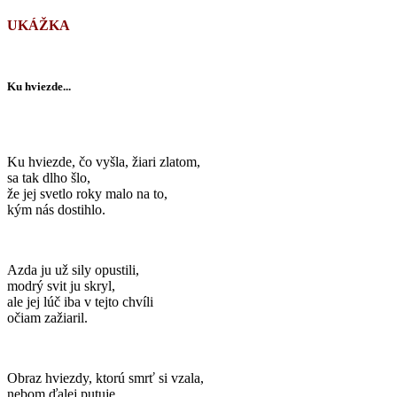
UKÁŽKA
Ku hviezde...
Ku hviezde, čo vyšla, žiari zlatom,
sa tak dlho šlo,
že jej svetlo roky malo na to,
kým nás dostihlo.
Azda ju už sily opustili,
modrý svit ju skryl,
ale jej lúč iba v tejto chvíli
očiam zažiaril.
Obraz hviezdy, ktorú smrť si vzala,
nebom ďalej putuje.