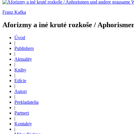
Franz Kafka
Aforizmy a iné kruté rozkoše / Aphorism
Úvod
|
Publishers
|
Aktuality
|
Knihy
|
Edície
|
Autori
|
Prekladatelia
|
Partneri
|
Kontakty
|