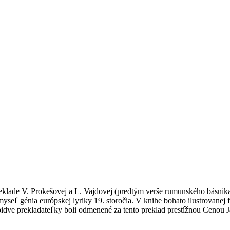
ade V. Prokešovej a L. Vajdovej (predtým verše rumunského básnika p
myseľ génia európskej lyriky 19. storočia. V knihe bohato ilustrovanej
bidve prekladateľky boli odmenené za tento preklad prestížnou Cenou 