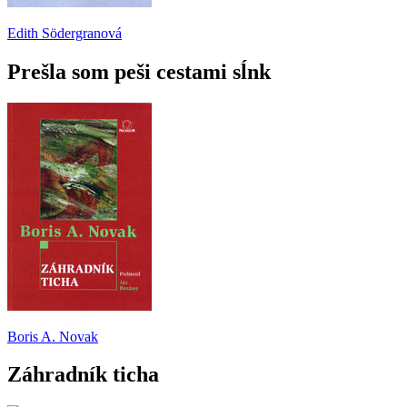
Edith Södergranová
Prešla som peši cestami sĺnk
Boris A. Novak
Záhradník ticha