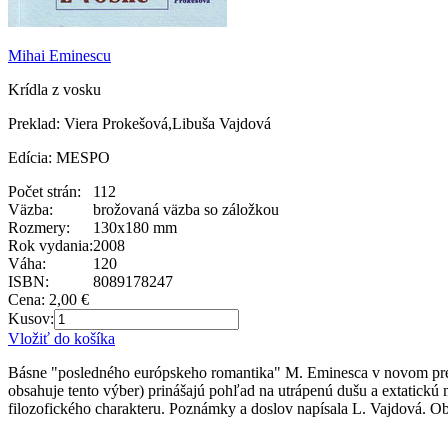
Mihai Eminescu
Krídla z vosku
Preklad: Viera Prokešová,Libuša Vajdová
Edícia: MESPO
Počet strán:
112
Väzba:
brožovaná väzba so záložkou
Rozmery:
130x180 mm
Rok vydania:
2008
Váha:
120
ISBN:
8089178247
Cena:
2,00 €
Kusov:
Vložiť do košíka
Básne "posledného európskeho romantika" M. Eminesca v novom prekl
obsahuje tento výber) prinášajú pohľad na utrápenú dušu a extatickú 
filozofického charakteru. Poznámky a doslov napísala L. Vajdová. O