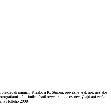
rekladali najmä I. Krasko a K. Strmeň, prevažne však iné, než aké
 fotografiami a faksimile básnikových rukopisov nechýbajú ani verše
Jána Hollého 2008.