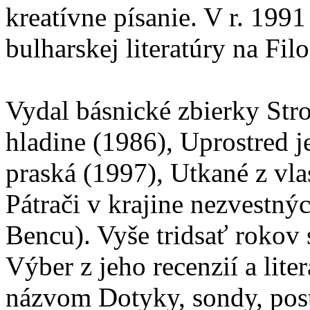
kreatívne písanie. V r. 19
bulharskej literatúry na Fil
Vydal básnické zbierky Str
hladine (1986), Uprostred j
praská (1997), Utkané z vl
Pátrači v krajine nezvestnýc
Bencu). Vyše tridsať rokov sa
Výber z jeho recenzií a lite
názvom Dotyky, sondy, post