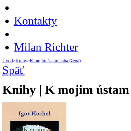
Kontakty
Milan Richter
Úvod
>
Knihy
>
K mojim ústam nahá (žená)
Späť
Knihy | K mojim ústam 