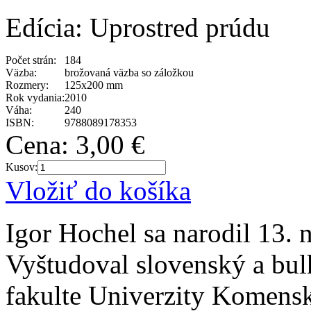
Edícia: Uprostred prúdu
Počet strán:
184
Väzba:
brožovaná väzba so záložkou
Rozmery:
125x200 mm
Rok vydania:
2010
Váha:
240
ISBN:
9788089178353
Cena:
3,00 €
Kusov:
Vložiť do košíka
Igor Hochel sa narodil 13. 
Vyštudoval slovenský a bul
fakulte Univerzity Komensk