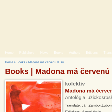
Home
Publishers
News
Books
Authors
Editions
Trans
Home
>
Books
>
Madona má červenú dušu
Books | Madona má červenú
kolektív
Madona má červe
Antológia lužickosrbs
Translate: Ján Zambor,Ľubom