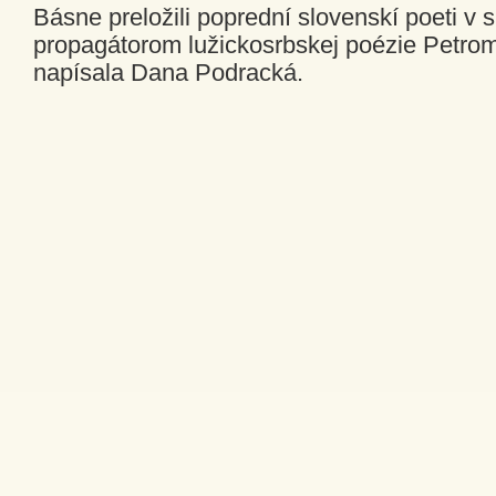
Básne preložili poprední slovenskí poeti v 
propagátorom lužickosrbskej poézie Petrom
napísala Dana Podracká.