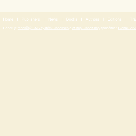
Home
|
Publishers
|
News
|
Books
|
Authors
|
Editions
|
Tra
Generuje
redakčný CMS systém GlobalWeb
a
eShop GlobalShop
spoločnosti
Global Servi