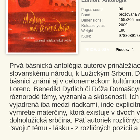
Edition: Antológia
96
Pages count:
brožovaná v
Bond:
155x205 m
Dimensions:
2009
Release year:
180
Weight:
978808917
ISBN:
3,00 €
PRICE:
Pieces:
Prvá básnická antológia autorov prináleži
slovanskému národu, k Lužickým Srbom. De
básnici známi aj v celonemeckom kultúrnom 
Lorenc, Benedikt Dyrlich či Róža Domašcyn
rôznorodé témy, vyznania a skúsenosti. Ich
vyjadrená iba medzi riadkami, inde explicitn
vymretie materčiny, ktorá existuje v dvoch 
dolnolužická srbčina. Päť autoriek rozličný
"svoju" tému - lásku - z rozličných pozícií a