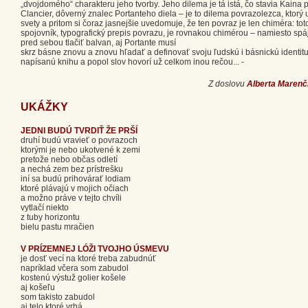
„dvojdomého“ charakteru jeho tvorby. Jeho dilema je tá istá, čo stavia Kaina pr
Clancier, dôverný znalec Portanteho diela – je to dilema povrazolezca, ktor
svety a pritom si čoraz jasnejšie uvedomuje, že ten povraz je len chiméra: to
spojovník, typografický prepis povrazu, je rovnakou chimérou – namiesto spá
pred sebou tlačiť balvan, aj Portante musí
skrz básne znovu a znovu hľadať a definovať svoju ľudskú i básnickú identit
napísanú knihu a popol slov hovorí už celkom inou rečou... -
Z doslovu
Alberta Marenč
UKÁŽKY
JEDNI BUDÚ TVRDIŤ ŽE PRŠÍ
druhí budú vravieť o povrazoch
ktorými je nebo ukotvené k zemi
pretože nebo občas odletí
a nechá zem bez prístrešku
iní sa budú prihovárať lodiam
ktoré plávajú v mojich očiach
a možno práve v tejto chvíli
vytlačí niekto
z tuby horizontu
bielu pastu mračien
V PRÍZEMNEJ LÓŽI TVOJHO ÚSMEVU
je dosť vecí na ktoré treba zabudnúť
napríklad včera som zabudol
kostenú výstuž golier košele
aj košeľu
som takisto zabudol
aj telo ktoré vrhá