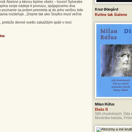
oti Ábelovi a ktorou trpíme všetci – hovorí Sylvestre
ý upína svoje nádeje k povrazu, spájajúcemu dva
Knut Ødegård
to poznanie sa potom premieta aj do jeho veršov, kde
jania rozdeľuje...Zrejme tak ako Sisyfos musí večne
Kvitne tak šialene
u, pretože denné svetlo zakaždým spáli v noci
ina
Milan Rúfus
Dielo II
Stôl chudobných, Óda 
Murárska balada, Prísn