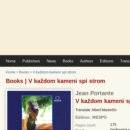
Home
Publishers
News
Books
Authors
Editions
Trans
Home
>
Books
>
V každom kameni spí strom
Books | V každom kameni spí strom
Jean Portante
V každom kameni s
Translate: Albert Marenčin
Edition: MESPO
175
Pages count:
brožovaná v