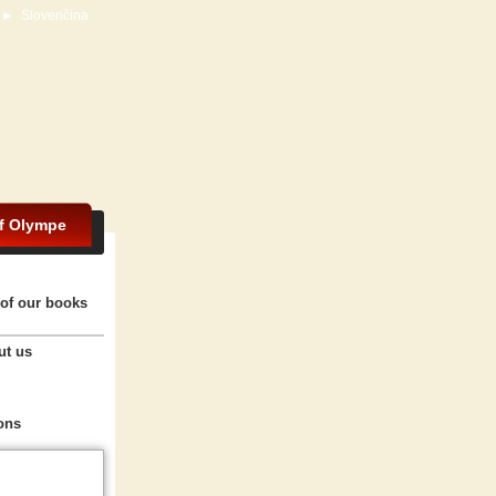
►
Slovenčina
of Olympe
of our books
ut us
ons