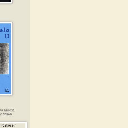
na radosť,
y chlieb