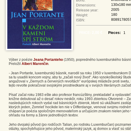
Bond:
130x180 m
Dimensions:
2005
Release year:
180
Weight:
808917805
ISBN:
2,00 €
PRICE:
Pieces:
Výber z poézie
Jeana Portanteho
(1950), popredného luxemburského básnik
Preložil
Albert Marenčin
.
- Jean Portante, luxemburský básnik, narodil sa roku 1950 v luxemburskom Di
sa tu usadili koncom vojny, aby tu „začali nový život“. Ako vysokoškolský štud
angažoval v „čiernych a červených revoltách“ európskej mládeže proti svetu, kto
tejto revolte pokračoval svojskými prostriedkami aj v svojich literárnych začia
Písať začal roku 1983 ešte ako profesor francúzštiny, prekladateľ a vydavateľ
knižne debutoval až o desať rokov neskôr, roku 1993 zbierkou Otvorené – Zavr
nasledujúcich rokoch vydal rad básnických zbierok, ktoré sú ukážkami zastúp
ktorých jeden, Zomrieť hocikde len nie v Differdange, venoval svojmu rodn
chápaní je poézia spoločným menovateľom a určujúcim znakom nielen jeho verš
ohľadu na formy a žánre jednotlivých textov.
Jeho dvojaký pôvod (po rodičoch Talian, po rodisku Luxemburčan) poznamenal 
otázky, spochybňujúce jeho pôvod, materinský jazyk, aj domov a vlasť sú st