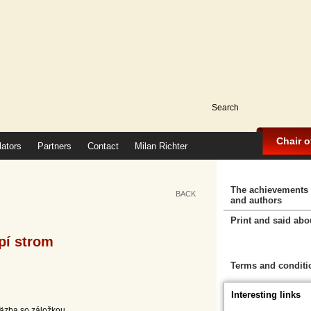
Chair 
lators
Partners
Contact
Milan Richter
The achievements 
BACK
and authors
Print and said abo
pí strom
Cart
Terms and conditi
Interesting links
äzba so záložkou