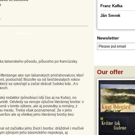
m
Franz Kafka
Ján Smrek
7
Add to cart
Newsletter
LOG IN
LOGOUT
a talianskeho pôvodu, píšuceho po francúzsky.
Our offer
fferdange ako syn talianskych prisťahovalcov, ktorí
ent, poslucháč filozofie sa od šesťdesiatych rokov
rý sa vykoľajil a začal strácať ľudskú tvár...A v
tkoch.
ský redaktor (pôsobiaci istý čas aj na Kube), no
eté. Odvtedy sa venuje výlučne literárnej tvorbe: v
ené v tomto výbere, ale aj poviedky a romány, z
ému mestu. Treba však poznamenať, že v jeho
ov ale aj všetkej jeho literárnej tvorby bez
od začiatku jeho život i tvorbu: dráždivé i mučivé
álym zdrojom jeho básnického nepokoja, aj