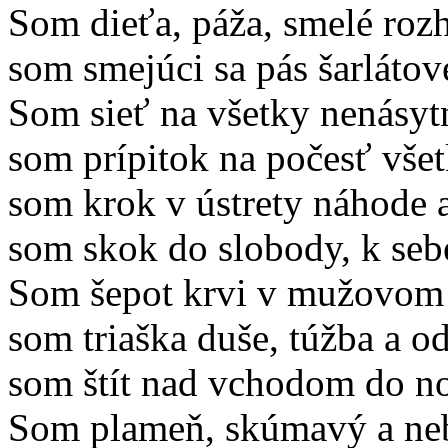
Som dieťa, páža, smelé roz
som smejúci sa pás šarlátov
Som sieť na všetky nenásyt
som prípitok na počesť všet
som krok v ústrety náhode 
som skok do slobody, k sebe
Som šepot krvi v mužovom
som triaška duše, túžba a od
som štít nad vchodom do no
Som plameň, skúmavý a ne