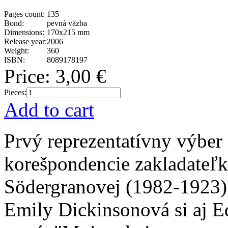
Pages count:
135
Bond:
pevná väzba
Dimensions:
170x215 mm
Release year:
2006
Weight:
360
ISBN:
8089178197
Price:
3,00 €
Pieces:
Add to cart
Prvý reprezentatívny výber 
korešpondencie zakladateľ
Södergranovej (1982-1923)
Emily Dickinsonová si aj Ed