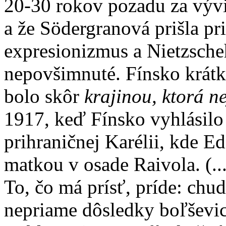
20-30 rokov pozadu za výv
a že Södergranová prišla pr
expresionizmus a Nietzscheh
nepovšimnuté. Fínsko krátk
bolo skôr
krajinou, ktorá ne
1917, keď Fínsko vyhlásilo
prihraničnej Karélii, kde E
matkou v osade Raivola. (...
To, čo má prísť, príde: chu
nepriame dôsledky boľševic