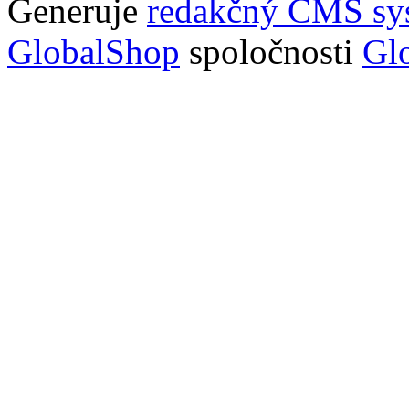
Generuje
redakčný CMS sy
GlobalShop
spoločnosti
Glo