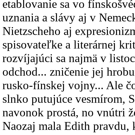
etablovanie sa vo fínskošvéd
uznania a slávy aj v Nemecku
Nietzscheho aj expresioniz
spisovateľke a literárnej kr
rozvíjajúci sa najmä v listo
odchod... zničenie jej hrob
rusko-fínskej vojny... Ale č
slnko putujúce vesmírom, S
navonok prostá, no vnútri ž
Naozaj mala Edith pravdu, 