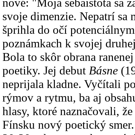
nové: "Moja sebaistota sa z
svoje dimenzie. Nepatrí sa 
šprihla do očí potenciálny
poznámkach k svojej druhe
Bola to skôr obrana ranenej 
poetiky. Jej debut
Básne
(19
neprijala kladne. Vyčítali 
rýmov a rytmu, ba aj obsah
hlasy, ktoré naznačovali, ž
Fínsku nový poetický smer. Z