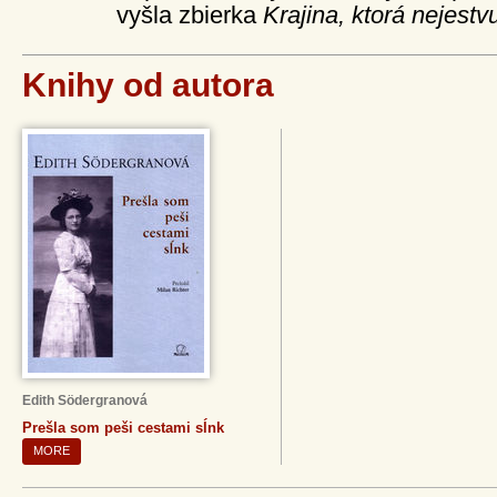
vyšla zbierka
Krajina, ktorá nejestv
Knihy od autora
Edith Södergranová
Prešla som peši cestami sĺnk
MORE