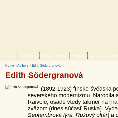
Home
Publishers
News
Books
Authors
Editions
Trans
Home
>
Authors
>
Edith Södergranová
Edith Södergranová
(1892-1923) fínsko-švédska po
severského modernizmu. Narodila s
Raivole, osade vtedy takmer na hr
zväzom (dnes súčasť Ruska). Vydala
Septembrová lýra, Ružový oltár
) a 