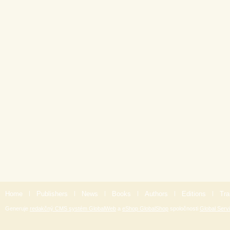
Home
|
Publishers
|
News
|
Books
|
Authors
|
Editions
|
Tra
Generuje
redakčný CMS systém GlobalWeb
a
eShop GlobalShop
spoločnosti
Global Servi