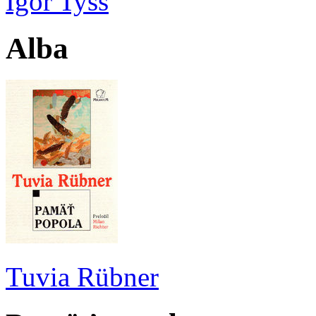
Igor Tyšš
Alba
Tuvia Rübner