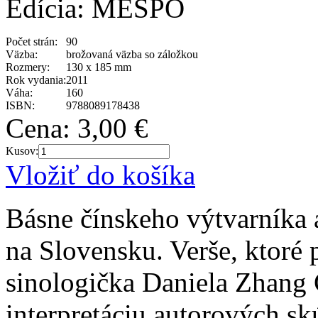
Edícia: MESPO
Počet strán:
90
Väzba:
brožovaná väzba so záložkou
Rozmery:
130 x 185 mm
Rok vydania:
2011
Váha:
160
ISBN:
9788089178438
Cena:
3,00 €
Kusov:
Vložiť do košíka
Básne čínskeho výtvarníka 
na Slovensku. Verše, ktoré 
sinologička Daniela Zhang 
interpretáciu autorových sk