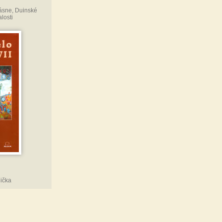
ásne, Duinské
losti
nička