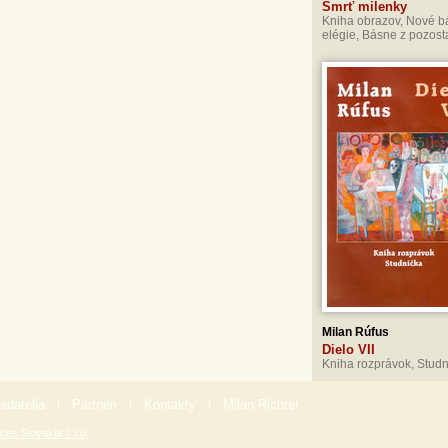
Smrť milenky
Kniha obrazov, Nové b
elégie, Básne z pozosta
Milan Rúfus
Dielo VII
Kniha rozprávok, Stud
adatelia
|
Partneri
|
Kontakty
|
Milan Richter
ces Slovakia s.r.o.