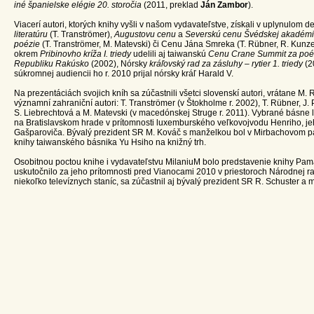
iné španielske elégie 20. storočia
(2011, preklad
Ján Zambor
).
Viacerí autori, ktorých knihy vyšli v našom vydavateľstve, získali v uplynulom 
literatúru
(T. Tranströmer),
Augustovu cenu
a
Severskú cenu Švédskej akadém
poézie
(T. Tranströmer, M. Matevski) či Cenu Jána Smreka (T. Rübner, R. Kunze
okrem
Pribinovho kríža I. triedy
udelili aj taiwanskú
Cenu Crane Summit za poé
Republiku Rakúsko
(2002), Nórsky
kráľovský rad za zásluhy – rytier 1. triedy
(2
súkromnej audiencii ho r. 2010 prijal nórsky kráľ Harald V.
Na prezentáciách svojich kníh sa zúčastnili všetci slovenskí autori, vrátane M. 
významní zahraniční autori: T. Tranströmer (v Štokholme r. 2002), T. Rübner, J. Po
S. Liebrechtová a M. Matevski (v macedónskej Struge r. 2011). Vybrané básne 
na Bratislavskom hrade v prítomnosti luxemburského veľkovojvodu Henriho, je
Gašparoviča. Bývalý prezident SR M. Kováč s manželkou bol v Mirbachovom pa
knihy taiwanského básnika Yu Hsiho na knižný trh.
Osobitnou poctou knihe i vydavateľstvu MilaniuM bolo predstavenie knihy Pam
uskutočnilo za jeho prítomnosti pred Vianocami 2010 v priestoroch Národnej ra
niekoľko televíznych staníc, sa zúčastnil aj bývalý prezident SR R. Schuster a 