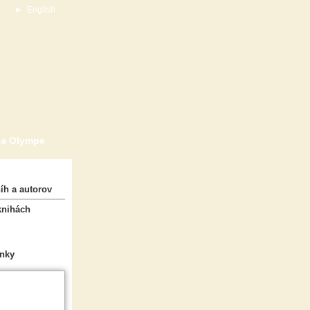
►
English
na Olympe
íh a autorov
knihách
nky