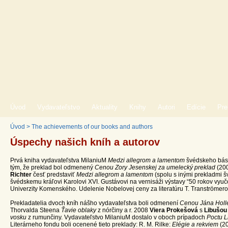
Úvod
Vydavateľstvo
Aktuality
Knihy
Autori
Edície
Pre
Úvod
>
The achievements of our books and authors
Úspechy našich kníh a autorov
Prvá kniha vydavateľstva MilaniuM
Medzi allegrom a lamentom
švédskeho bás
tým, že preklad bol odmenený
Cenou Zory Jesenskej za umelecký preklad
(200
Richter
česť predstaviť
Medzi allegrom a lamentom
(spolu s inými prekladmi š
švédskemu kráľovi Karolovi XVI. Gustávovi na vernisáži výstavy “50 rokov vyuč
Univerzity Komenského. Udelenie Nobelovej ceny za literatúru T. Tranströmerov
Prekladatelia dvoch kníh nášho vydavateľstva boli odmenení
Cenou Jána Holl
Thorvalda Steena
Ťavie oblaky
z nórčiny a r. 2008
Viera Prokešová
s
Libušou
vosku
z rumunčiny. Vydavateľstvo MilaniuM dostalo v oboch prípadoch
Poctu L
Literárneho fondu boli ocenené tieto preklady: R. M. Rilke:
Elégie a rekviem
(2