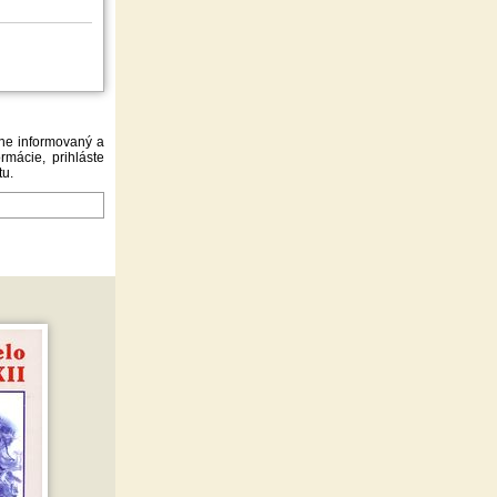
lne informovaný a
rmácie, prihláste
tu.
ÁSIŤ