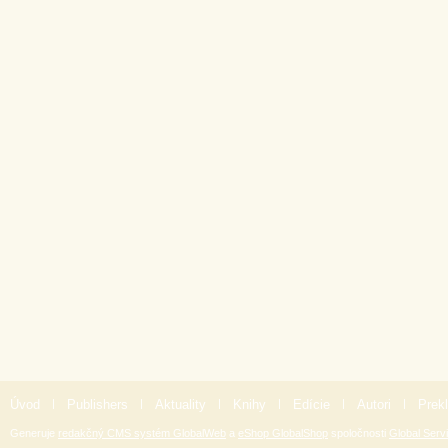
Úvod
|
Publishers
|
Aktuality
|
Knihy
|
Edície
|
Autori
|
Prekl
Generuje
redakčný CMS systém GlobalWeb
a
eShop GlobalShop
spoločnosti
Global Servi