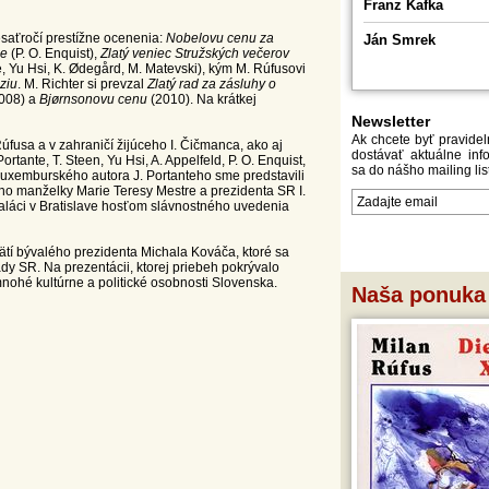
Franz Kafka
desaťročí prestížne ocenenia:
Nobelovu cenu za
Ján Smrek
ie
(P. O. Enquist),
Zlatý veniec Stružských večerov
, Yu Hsi, K. Ødegård, M. Matevski), kým M. Rúfusovi
ziu
. M. Richter si prevzal
Zlatý rad za zásluhy o
008) a
Bjørnsonovu cenu
(2010). Na krátkej
Newsletter
Ak chcete byť pravide
Rúfusa a v zahraničí žijúceho I. Čičmanca, ako aj
dostávať aktuálne info
rtante, T. Steen, Yu Hsi, A. Appelfeld, P. O. Enquist,
sa do nášho mailing lis
luxemburského autora J. Portanteho sme predstavili
ho manželky Marie Teresy Mestre a prezidenta SR I.
láci v Bratislave hosťom slávnostného uvedenia
PRIHLÁSIŤ
ODHL
ätí bývalého prezidenta Michala Kováča, ktoré sa
dy SR. Na prezentácii, ktorej priebeh pokrývalo
mnohé kultúrne a politické osobnosti Slovenska.
Naša ponuka