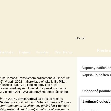
Kreslo 
kladatelia
Partneri
Kontakty
Milan Richter
Úspechy našich kn
Napísali o našich 
nika Tomasa Tranströmera zaznamenala úspech už
2). V apríli 2002 mal prekladateľ tejto knihy
Milan
Nákupný košík
védskej literatúry od jeho kolegov i od neho)
ovania švédčiny na Slovensku” v priestoroch auly
Obchodné podmie
i v októbri 2011 vyvolalo nový záujem o túto knihu.
ého
: r. 2007
Jarmila Cihová
za preklad románu
Zaujímavé odkazy
 Vajdovou
za preklad básní Mihaia Eminesca
Krídla z
iterárneho fondu za významný edičný čin
. Prémiami
004, preklad Milan Richter) a
Slohy na otcovu smrť a