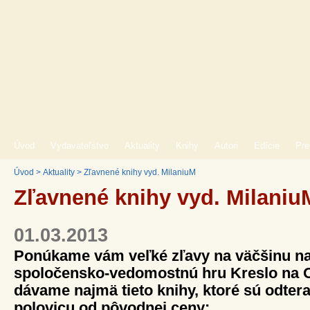
Úvod
Vydavateľstvo
Aktuality
Knihy
Autori
Edície
Pre
Úvod
>
Aktuality
>
Zľavnené knihy vyd. MilaniuM
Zľavnené knihy vyd. Milaniu
01.03.2013
Ponúkame vám veľké zľavy na väčšinu naš
spoločensko-vedomostnú hru Kreslo na 
dávame najmä tieto knihy, ktoré sú odter
polovicu od pôvodnej ceny: