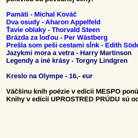
Pamäti - Michal Kováč
Dva osudy - Aharon Appelfeld
Ťavie oblaky - Thorvald Steen
Brázda za loďou - Per Wästberg
Prešla som peši cestami sĺnk - Edith Sö
Jazykmi mora a vetra - Harry Martinson
Legendy a iné krásy - Torgny Lindgren
Kreslo na Olympe - 16,- eur
Väčšinu kníh poézie v edícii MESPO ponú
Knihy v edícii UPROSTRED PRÚDU sú odte