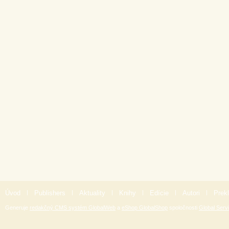
Úvod
|
Publishers
|
Aktuality
|
Knihy
|
Edície
|
Autori
|
Prekl
Generuje
redakčný CMS systém GlobalWeb
a
eShop GlobalShop
spoločnosti
Global Servi