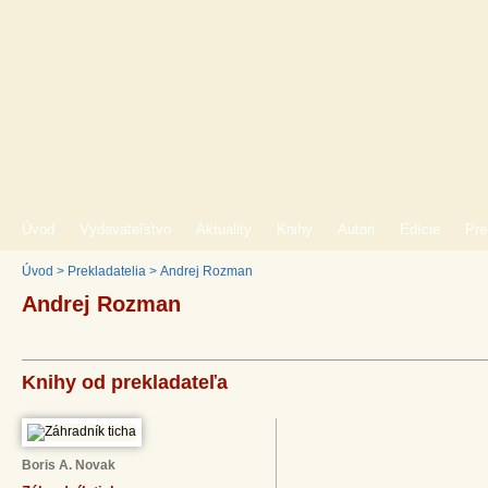
Úvod
Vydavateľstvo
Aktuality
Knihy
Autori
Edície
Pre
Úvod
>
Prekladatelia
>
Andrej Rozman
Andrej Rozman
Knihy od prekladateľa
Boris A. Novak