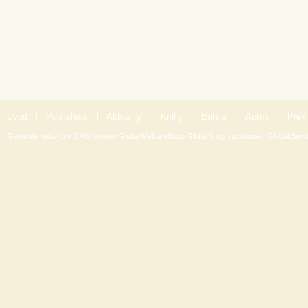
Úvod
|
Publishers
|
Aktuality
|
Knihy
|
Edície
|
Autori
|
Prekl
Generuje
redakčný CMS systém GlobalWeb
a
eShop GlobalShop
spoločnosti
Global Servi