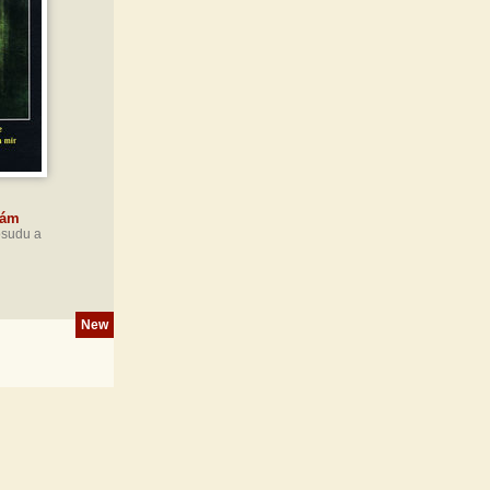
rám
osudu a
New