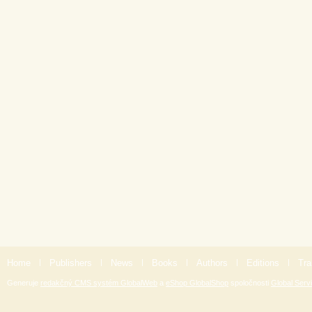
Home
|
Publishers
|
News
|
Books
|
Authors
|
Editions
|
Tra
Generuje
redakčný CMS systém GlobalWeb
a
eShop GlobalShop
spoločnosti
Global Servi