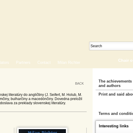
Chair 
lators
Partners
Contact
Milan Richter
The achievements 
BACK
and authors
Print and said abo
ej literatúry do angličtiny (J. Seifert, M. Holub, M.
 nemčiny, bulharčiny a macedónčiny. Dovedna preložil
oslava za preklady slovenskej literatúry.
Cart
Terms and conditi
Interesting links