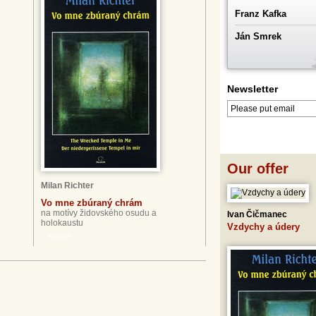
Franz Kafka
Ján Smrek
Newsletter
LOG IN
LOGOUT
Our offer
Milan Richter
Vo mne zbúraný chrám
na motívy židovského osudu a
Ivan Čičmanec
holokaustu
Vzdychy a údery
MORE