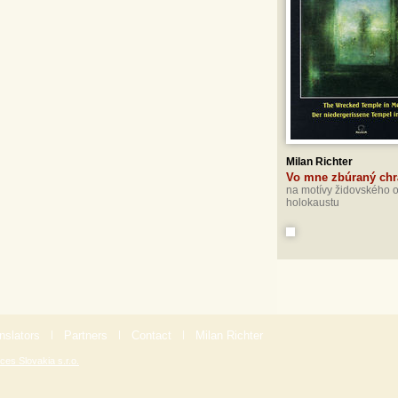
Milan Richter
Vo mne zbúraný ch
na motívy židovského 
holokaustu
nslators
|
Partners
|
Contact
|
Milan Richter
ces Slovakia s.r.o.