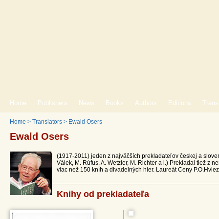
Home
Publishers
News
Books
Authors
Editions
Trans
Home
>
Translators
>
Ewald Osers
Ewald Osers
(1917-2011) jeden z najväčších prekladateľov českej a slovensk
Válek, M. Rúfus, A. Wetzler, M. Richter a i.) Prekladal tiež z
viac než 150 kníh a divadelných hier. Laureát Ceny P.O.Hviezd
Knihy od prekladateľa