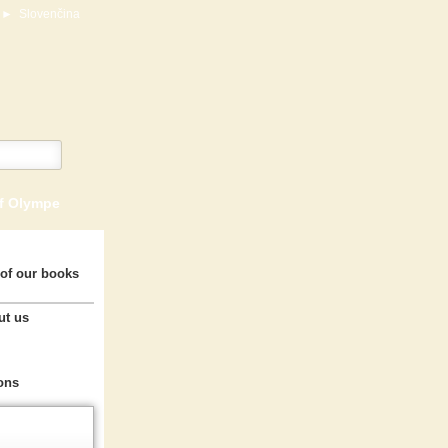
►
Slovenčina
of Olympe
of our books
ut us
ons