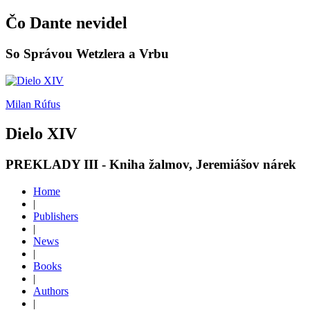
Čo Dante nevidel
So Správou Wetzlera a Vrbu
Milan Rúfus
Dielo XIV
PREKLADY III - Kniha žalmov, Jeremiášov nárek
Home
|
Publishers
|
News
|
Books
|
Authors
|