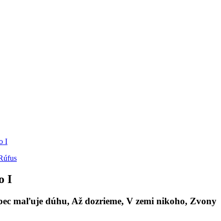
Rúfus
o I
ec maľuje dúhu, Až dozrieme, V zemi nikoho, Zvony