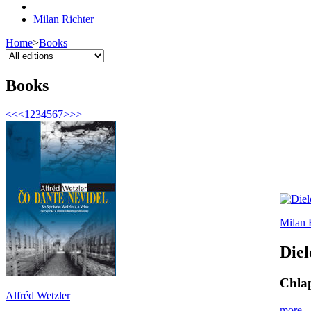
Milan Richter
Home
>
Books
Books
<<
<
1
2
3
4
5
6
7
>
>>
Milan 
Diel
Chlap
Alfréd Wetzler
more