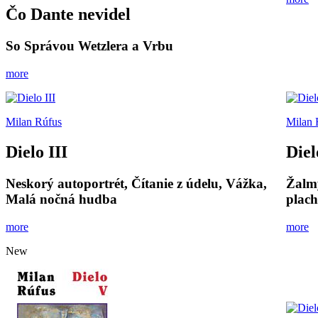
Čo Dante nevidel
So Správou Wetzlera a Vrbu
more
Milan Rúfus
Milan 
Dielo III
Diel
Neskorý autoportrét, Čítanie z údelu, Vážka,
Žalmy
Malá nočná hudba
plac
more
more
New