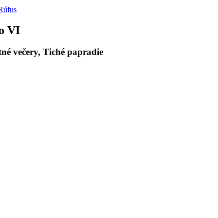
Rúfus
o VI
né večery, Tiché papradie