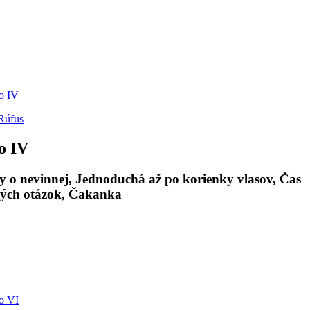
Rúfus
o IV
 o nevinnej, Jednoduchá až po korienky vlasov, Čas
hých otázok, Čakanka