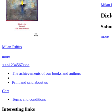
Milan 
Diel
Sobot
more
Milan Rúfus
more
<<
<
1
2
3
4
5
6
7
>
>>
The achievements of our books and authors
Print and said about us
Cart
Terms and conditions
Interesting links