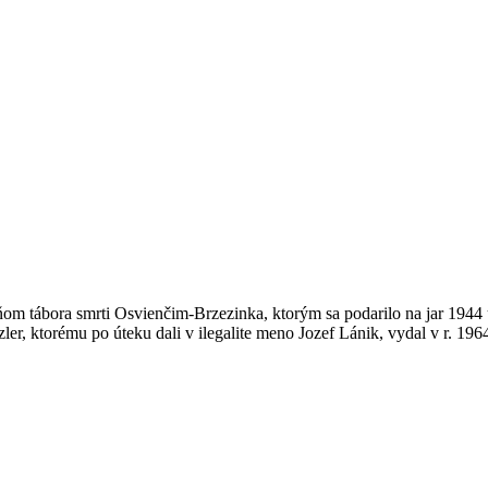
 tábora smrti Osvienčim-Brzezinka, ktorým sa podarilo na jar 1944 uti
zler, ktorému po úteku dali v ilegalite meno Jozef Lánik, vydal v r.