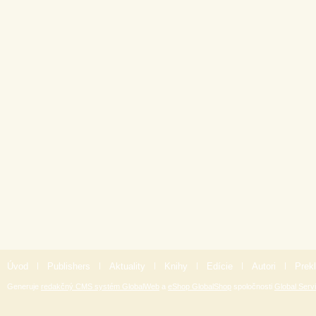
Úvod
|
Publishers
|
Aktuality
|
Knihy
|
Edície
|
Autori
|
Prekl
Generuje
redakčný CMS systém GlobalWeb
a
eShop GlobalShop
spoločnosti
Global Servi