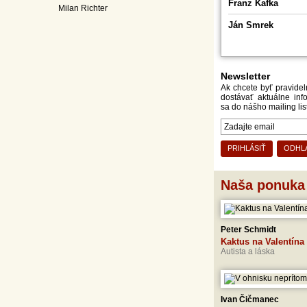
Franz Kafka
chter
Ján Smrek
Newsletter
Ak chcete byť pravide
dostávať aktuálne info
sa do nášho mailing lis
PRIHLÁSIŤ
ODHL
Naša ponuka
Peter Schmidt
Kaktus na Valentína
Autista a láska
Ivan Čičmanec