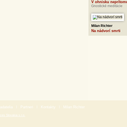
V ohnisku neprítom
Gnostické meditácie
Milan Richter
Na nádvorí smrti
adatelia
|
Partneri
|
Kontakty
|
Milan Richter
ces Slovakia s.r.o.