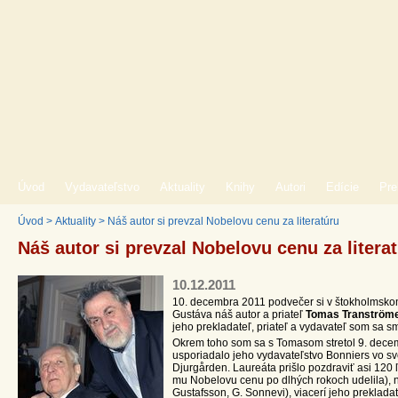
Úvod
Vydavateľstvo
Aktuality
Knihy
Autori
Edície
Pre
Úvod
>
Aktuality
>
Náš autor si prevzal Nobelovu cenu za literatúru
Náš autor si prevzal Nobelovu cenu za litera
10.12.2011
10. decembra 2011 podvečer si v štokholmskom
Gustáva náš autor a priateľ
Tomas Tranström
jeho prekladateľ, priateľ a vydavateľ som sa sme
Okrem toho som sa s Tomasom stretol 9. decemb
usporiadalo jeho vydavateľstvo Bonniers vo svoj
Djurgården. Laureáta prišlo pozdraviť asi 120 
mu Nobelovu cenu po dlhých rokoch udelila), 
Gustafsson, G. Sonnevi), viacerí jeho prekladat