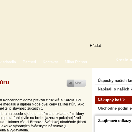
Kreslo 
kladatelia
Partneri
Kontakty
Milan Richter
Úspechy našich kn
túru
SPÄŤ
Napísali o našich 
Nákupný košík
 Koncertnom dome prevzal z rúk kráľa Karola XVI.
er
medailu a diplom Nobelovej ceny za literatúru. Ako
Obchodné podmie
l tejto slávnosti zúčastniť.
ra na obede s jeho priateľmi a prekladateľmi, ktorý
ej rozhľahlej vile na brehu jazera v pokojnej štvrti
Zaujímavé odkazy
ľudí - takmer všetci členovia Švédskej akadémie (ktorá
niekoľko výborných švédskych básnikov (L.
elia a vydavatelia.