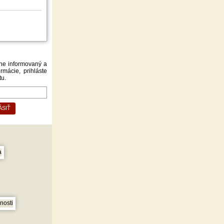
lne informovaný a
rmácie, prihláste
tu.
ÁSIŤ