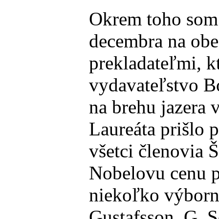
Okrem toho som 
decembra na obed
prekladateľmi, k
vydavateľstvo Bo
na brehu jazera 
Laureáta prišlo 
všetci členovia 
Nobelovu cenu p
niekoľko výborn
Gustafsson, G. S