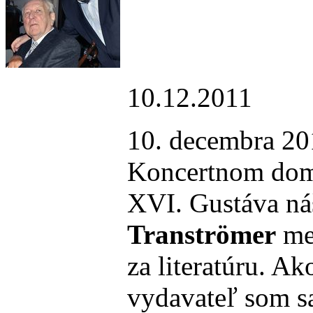
10.12.2011
10. decembra 20
Koncertnom dome
XVI. Gustáva náš
Tranströmer
med
za literatúru. Ak
vydavateľ som sa