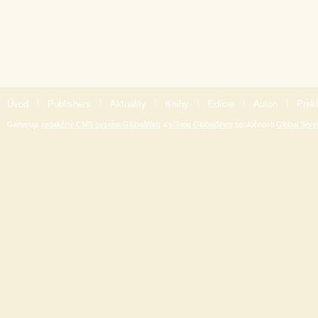
Úvod
|
Publishers
|
Aktuality
|
Knihy
|
Edície
|
Autori
|
Prekl
Generuje
redakčný CMS systém GlobalWeb
a
eShop GlobalShop
spoločnosti
Global Servi