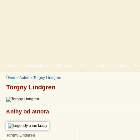
Úvod
Vydavateľstvo
Aktuality
Knihy
Autori
Edície
Pre
Úvod
>
Autori
>
Torgny Lindgren
Torgny Lindgren
Knihy od autora
Torgny Lindgren