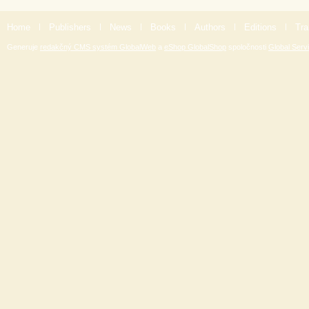
Home
|
Publishers
|
News
|
Books
|
Authors
|
Editions
|
Tra
Generuje
redakčný CMS systém GlobalWeb
a
eShop GlobalShop
spoločnosti
Global Servi