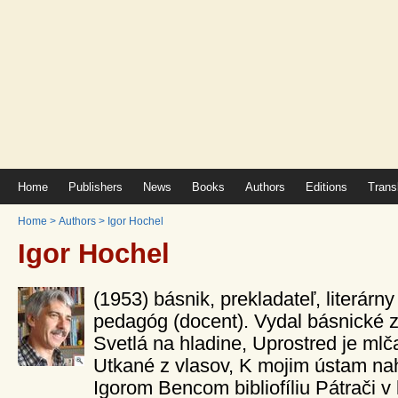
Home
Publishers
News
Books
Authors
Editions
Trans
Home
>
Authors
>
Igor Hochel
Igor Hochel
(1953) básnik, prekladateľ, literár
pedagóg (docent). Vydal básnické 
Svetlá na hladine, Uprostred je mlč
Utkané z vlasov, K mojim ústam nah
Igorom Bencom bibliofíliu Pátrači v