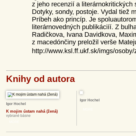
z jeho recenzií a literárnokritických
Dotyky, sondy, postoje. Vydal tiež 
Príbeh ako princíp. Je spoluautoro
literárnovedných publikáciíí. Z bulh
Radičkova, Ivana Davidkova, Maxim
z macedónčiny preložil verše Mate
http://www.ksl.ff.ukf.sk/imgs/osoby
Knihy od autora
Igor Hochel
Igor Hochel
MORE
K mojim ústam nahá (žená)
vybrané básne
MORE